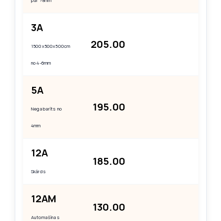
par >8mm
3A
205.00
1500x500x500cm
no 4-6mm
5A
195.00
Negabarīts no
4mm
12A
185.00
Skārds
12AM
130.00
Automašīnas