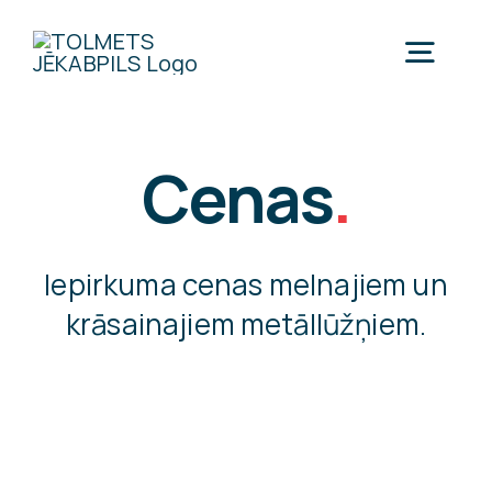
Skip
to
Togg
content
Navig
Cenas
.
Metāllūžņu pieņemšanas punkti
Iepirkuma cenas melnajiem un
Pakalpojumi
krāsainajiem metāllūžņiem.
Metāllūžņu pieņemšana
Cenas
Metāllūžņu izvešana
Pieņemšanas prasības