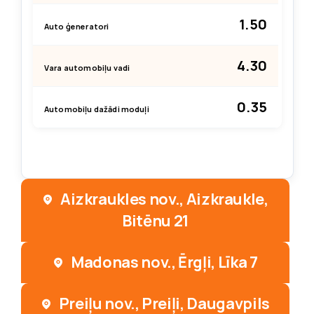
1.50
Auto ģeneratori
4.30
Vara automobiļu vadi
0.35
Automobiļu dažādi moduļi
Aizkraukles nov., Aizkraukle,
Bitēnu 21
Madonas nov., Ērgļi, Līka 7
Preiļu nov., Preiļi, Daugavpils