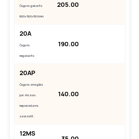
205.00
Čuguns gabarīts
600х500x500mm
20A
190.00
Čuguns
negabarīts
20AP
Čuguns smagāks
140.00
par 4tn, kuru
nepieciešams
saskaldīt.
12MS
35.00