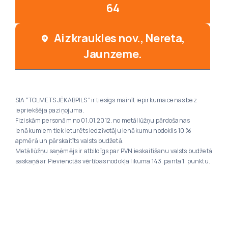
64
Aizkraukles nov., Nereta,
Jaunzeme.
SIA “TOLMETS JĒKABPILS” ir tiesīgs mainīt iepirkuma cenas bez
iepriekšēja paziņojuma.
Fiziskām personām no 01.01.2012. no metāllūžņu pārdošanas
ienākumiem tiek ieturēts iedzīvotāju ienākumu nodoklis 10 %
apmērā un pārskaitīts valsts budžetā.
Metāllūžņu saņēmējs ir atbildīgs par PVN ieskaitīšanu valsts budžetā
saskaņā ar Pievienotās vērtības nodokļa likuma 143. panta 1. punktu.