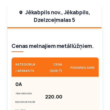
Jēkabpils nov., Jēkabpils,
Novērtējums
Par uzņēmumu
Dzelzceļmalas 5
Metāla konstrukciju demontāža
Kontakti
Cenas melnajiem metāllūžņiem
.
Konteineru noma
KATEGORIJA
CENA
Automašīnu utilizācija
PIESARŅOJUMS
/ APRAKSTS
(EUR/T)
0A
1500x500x500
220.00
biezums ne mazāk