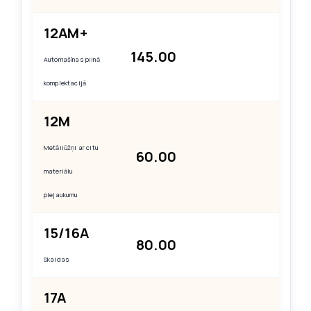
12AM+
145.00
Automašīnas pilnā
komplektacijā
12M
Metāiiūžņi ar citu
60.00
materiālu
piejaukumu
15/16A
80.00
Skaidas
17A