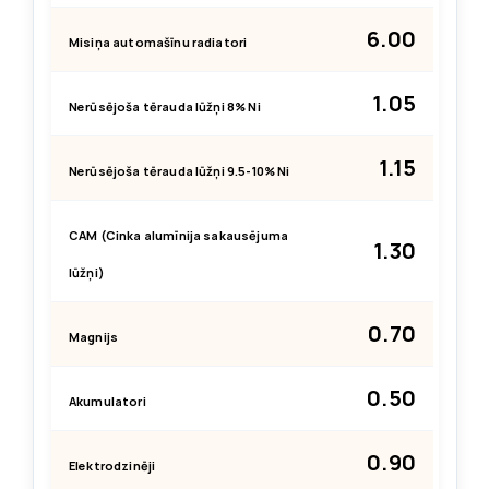
6.00
Misiņa automašīnu radiatori
1.05
Nerūsējoša tērauda lūžņi 8% Ni
1.15
Nerūsējoša tērauda lūžņi 9.5-10% Ni
CAM (Cinka alumīnija sakausējuma
1.30
lūžņi)
0.70
Magnijs
0.50
Akumulatori
0.90
Elektrodzinēji