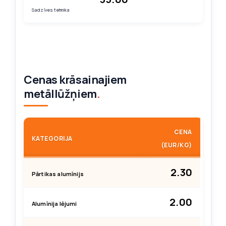
Sadzīves tehnika
Cenas krāsainajiem
metāllūžņiem
.
CENA
KATEGORIJA
(EUR/KG)
2.30
Pārtikas alumīnijs
2.00
Alumīnija lējumi