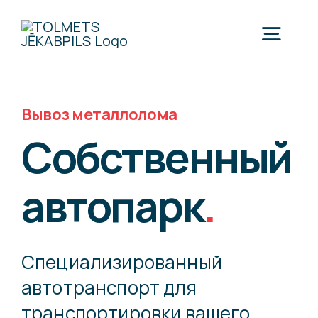
Skip
to
Togg
content
Navig
Вывоз металлолома
Собственный
Главная
автопарк
.
Пункты приёма
Услуги
Cпециализированный
автотранспорт для
Приём лома
Цены
транспортировки вашего